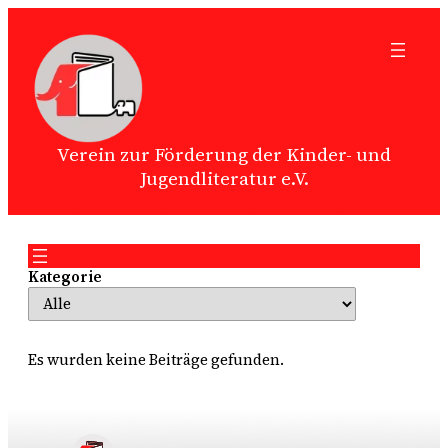
Zum
Inhalt
springen
Verein zur Förderung der Kinder- und
Jugendliteratur e.V.
Kategorie
Es wurden keine Beiträge gefunden.