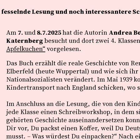
ne fesselnde Lesung und noch interessantere 
Am
7.
und
8.7.2025
hat die Autorin
Andrea B
Katernberg
besucht und dort zwei 4. Klasse
Apfelkuchen“
vorgelesen.
Das Buch erzählt die reale Geschichte von R
Elberfeld (heute Wuppertal) und wie sich ih
Nationalsozialisten verändert. Im Mai 1939 k
Kindertransport nach England schicken, wo si
Im Anschluss an die Lesung, die von den Kind
jede Klasse einen Schreibworkshop, in dem s
gehörten Geschichte auseinandersetzen konnte
Dir vor, Du packst einen Koffer, weil Du Deu
musst. – Was würdest Du einpacken?“ Nach e