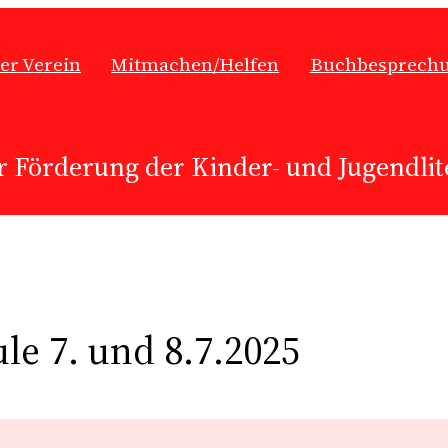
er Verein
Mitmachen/Helfen
Buchbesprech
r Förderung der Kinder- und Jugendlite
e 7. und 8.7.2025