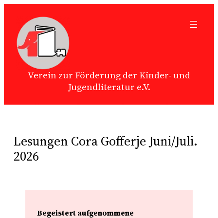
Zum
Inhalt
springen
Verein zur Förderung der Kinder- und
Jugendliteratur e.V.
Lesungen Cora Gofferje Juni/Juli.
2026
Begeistert aufgenommene