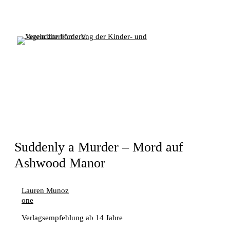
Zum
Inhalt
springen
Verein zur Förderung der Kinder- und
Jugendliteratur e.V.
Suddenly a Murder – Mord auf
Ashwood Manor
Lauren Munoz
one
Verlagsempfehlung ab 14 Jahre