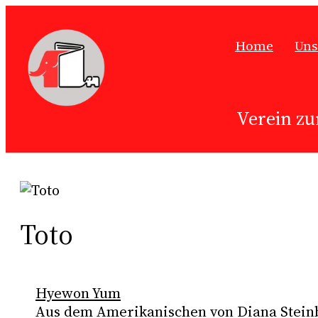
Zum
Inhalt
Home
Uns
springen
Verein zu
Toto
Hyewon Yum
Aus dem Amerikanischen von Diana Stein