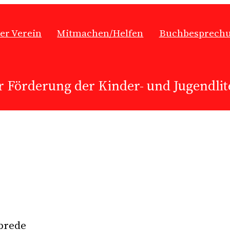
er Verein
Mitmachen/Helfen
Buchbesprech
r Förderung der Kinder- und Jugendlite
brede