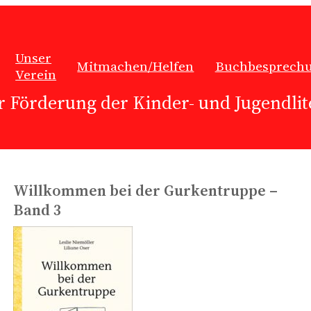
Unser
Mitmachen/Helfen
Buchbesprech
Verein
r Förderung der Kinder- und Jugendlite
Willkommen bei der Gurkentruppe –
Band 3