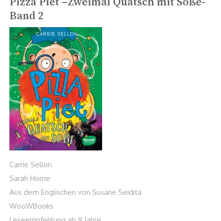
Pizza Piet –Zweimal Quatsch mit Soße-
Band 2
Carrie Sellon
Sarah Horne
Aus dem Englischen von Susane Seidita
WooWBooks
Leseempfehlung ab 9 Jahre