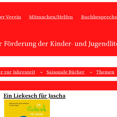
er Verein
Mitmachen/Helfen
Buchbesprech
r Förderung der Kinder- und Jugendlite
r zur Jahreszeit
Saisonale Bücher
Themen
Ein Liekesch für Jascha