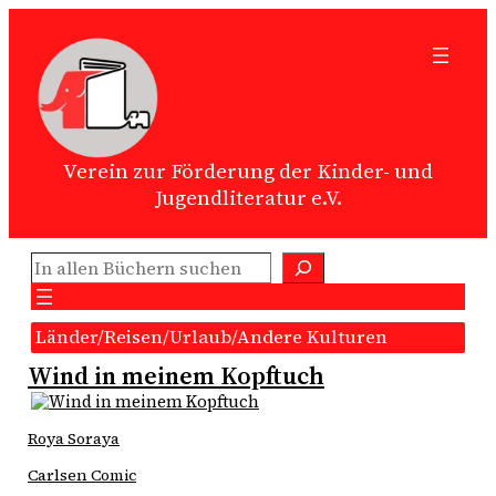
Zum
Inhalt
springen
Verein zur Förderung der Kinder- und
Jugendliteratur e.V.
Suchen
Länder/Reisen/Urlaub/Andere Kulturen
Wind in meinem Kopftuch
Roya Soraya
Carlsen Comic