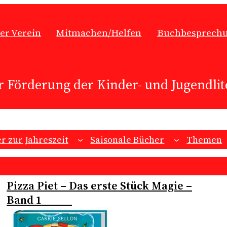
er Verein
Mitmachen/Helfen
Buchbesprech
r Förderung der Kinder- und Jugendlite
r zur Jahreszeit
Saisonale Bücher
Themen
Pizza Piet – Das erste Stück Magie –
Band 1