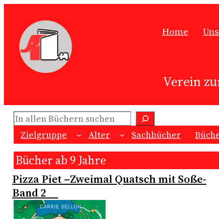
Zum
Inhalt
Home
Uns
springen
Verein zu
Suchen
Zielgruppe
Alter
Sachbücher
Büche
Bücher ab 9 Jahre
Pizza Piet –Zweimal Quatsch mit Soße-
Band 2