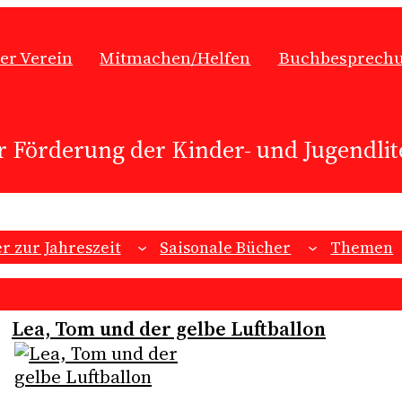
er Verein
Mitmachen/Helfen
Buchbesprech
r Förderung der Kinder- und Jugendlite
r zur Jahreszeit
Saisonale Bücher
Themen
Lea, Tom und der gelbe Luftballon