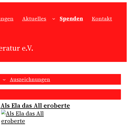
ungen
Aktuelles
Spenden
Kontakt
ratur e.V.
Auszeichnungen
Als Ela das All eroberte