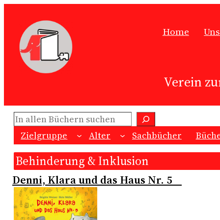
Zum
Inhalt
Home
Uns
springen
Verein zu
Suchen
Zielgruppe
Alter
Sachbücher
Büche
Behinderung & Inklusion
Denni, Klara und das Haus Nr. 5