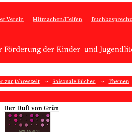
er Verein
Mitmachen/Helfen
Buchbesprech
r Förderung der Kinder- und Jugendlite
r zur Jahreszeit
Saisonale Bücher
Themen
Der Duft von Grün