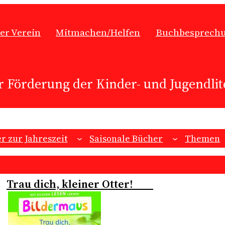
er Verein
Mitmachen/Helfen
Buchbesprech
r Förderung der Kinder- und Jugendlite
r zur Jahreszeit
Saisonale Bücher
Themen
Trau dich, kleiner Otter!