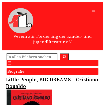
Zum
Inhalt
springen
Verein zur Förderung der Kinder- und
Jugendliteratur e.V.
Suchen
Biografie
Little People, BIG DREAMS – Cristiano
Ronaldo