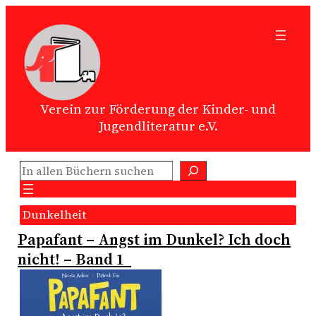
Zum
Inhalt
springen
Verein zur Förderung der Kinder- und
Jugendliteratur e.V.
Suchen
Dunkelheit
Papafant – Angst im Dunkel? Ich doch
nicht! – Band 1