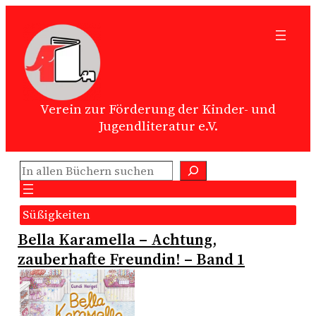
Zum
Inhalt
springen
Verein zur Förderung der Kinder- und
Jugendliteratur e.V.
Suchen
Süßigkeiten
Bella Karamella – Achtung,
zauberhafte Freundin! – Band 1