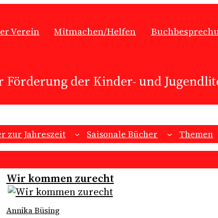
er Verein
Mitmachen/Helfen
Buchbesprech
r Förderung der Kinder- und Jugendlite
r zur Jahreszeit
Saisonale Bücher
Themen
Wir kommen zurecht
Annika Büsing