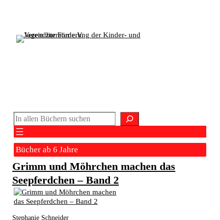
Zum
Inhalt
springen
Verein zur Förderung der Kinder- und
Jugendliteratur e.V.
Suchen
Bücher ab 6 Jahre
Grimm und Möhrchen machen das
Seepferdchen – Band 2
Stephanie Schneider